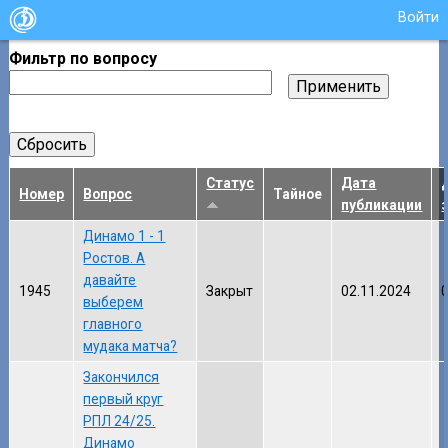
Войти
Фильтр по вопросу
Статус
Дата
Номер
Вопрос
Тайное
публикации
Динамо 1 - 1
Ростов. А
давайте
1945
Закрыт
02.11.2024
выберем
главного
мудака матча?
Закончился
первый круг
РПЛ 24/25.
Динамо