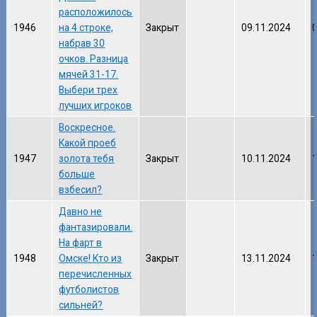
расположилось
1946
на 4 строке,
Закрыт
09.11.2024
набрав 30
очков. Разница
мячей 31-17.
Выбери трех
лучших игроков
Воскресное.
Какой проеб
1947
золота тебя
Закрыт
10.11.2024
больше
взбесил?
Давно не
фантазировали.
На фарт в
1948
Омске! Кто из
Закрыт
13.11.2024
перечисленных
футболистов
сильней?