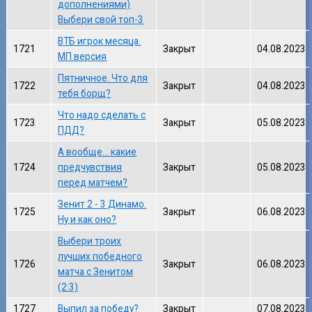
дополнениями)
Выбери свой топ-3
ВТБ игрок месяца.
1721
Закрыт
04.08.2023
МП версия
Пятничное. Что для
1722
Закрыт
04.08.2023
тебя борщ?
Что надо сделать с
1723
Закрыт
05.08.2023
ПДД?
А вообще... какие
1724
предчувствия
Закрыт
05.08.2023
перед матчем?
Зенит 2 - 3 Динамо.
1725
Закрыт
06.08.2023
Ну и как оно?
Выбери троих
лучших победного
1726
Закрыт
06.08.2023
матча с Зенитом
(2:3)
1727
Выпил за победу?
Закрыт
07.08.2023