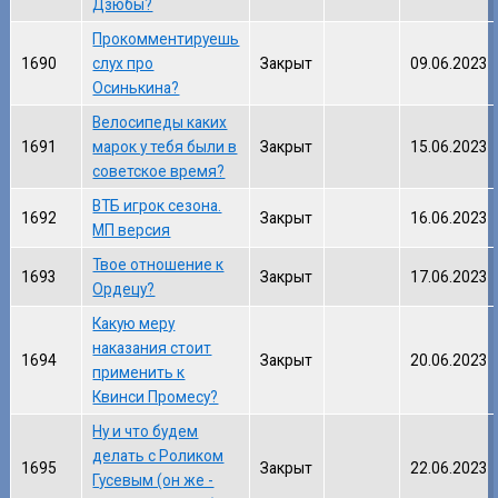
Дзюбы?
Прокомментируешь
1690
слух про
Закрыт
09.06.2023
Осинькина?
Велосипеды каких
1691
марок у тебя были в
Закрыт
15.06.2023
советское время?
ВТБ игрок сезона.
1692
Закрыт
16.06.2023
МП версия
Твое отношение к
1693
Закрыт
17.06.2023
Ордецу?
Какую меру
наказания стоит
1694
Закрыт
20.06.2023
применить к
Квинси Промесу?
Ну и что будем
делать с Роликом
1695
Закрыт
22.06.2023
Гусевым (он же -