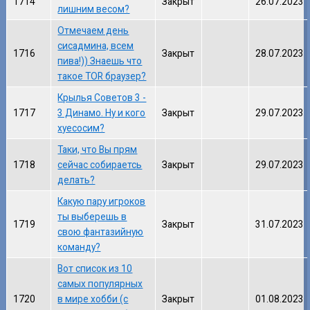
1714
Закрыт
26.07.2023
лишним весом?
Отмечаем день
сисадмина, всем
1716
Закрыт
28.07.2023
пива!)) Знаешь что
такое TOR браузер?
Крылья Советов 3 -
1717
3 Динамо. Ну и кого
Закрыт
29.07.2023
хуесосим?
Таки, что Вы прям
1718
сейчас собираетсь
Закрыт
29.07.2023
делать?
Какую пару игроков
ты выберешь в
1719
Закрыт
31.07.2023
свою фантазийную
команду?
Вот список из 10
самых популярных
1720
в мире хобби (с
Закрыт
01.08.2023