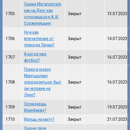
Скажи Мегапорталу
как на Духу: как
1705
Закрыт
13.07.2023
относишься к А. И.
Солженицыну
Ну и как
1706
впечатление от
Закрыт
14.07.2023
прихода Лички?
А когда уже
1707
Закрыт
16.07.2023
футбол?
Помоги юзеру
Мангышлаку
1708
определиться: был
Закрыт
16.07.2023
ли человек на
Луне?
Осуждаешь
1709
Закрыт
19.07.2023
Исинбаеву?
1710
Идешь на матч?
Закрыт
21.07.2023
Оцени свои