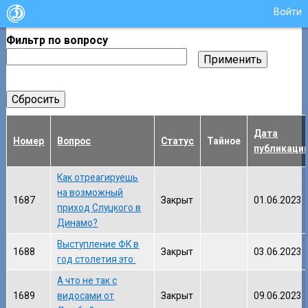
Войти
Фильтр по вопросу
Дата
Номер
Вопрос
Статус
Тайное
публикаци
Как отреагируешь
на возможный
1687
Закрыт
01.06.2023
приход Слуцкого в
Динамо?
Выступление ФК в
1688
Закрыт
03.06.2023
год столетия это:
А что не так с
1689
видосами от
Закрыт
09.06.2023