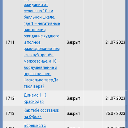
ожидания от
сезона по 10-ти
балльной шкале,
где 1 – негативные
настроения,
ожидание худшего
1711
и полное
Закрыт
21.07.2023
разочарование тем,
как клуб провёл
межсезонье, а 10 –
воодушевление и
вера в лучшее.
Насколько тверДа
твоя вера?
Динамо 1 : 3
1712
Закрыт
21.07.2023
Краснодар
Как тебе составчик
1713
Закрыт
25.07.2023
на Кубок?
Борешься с