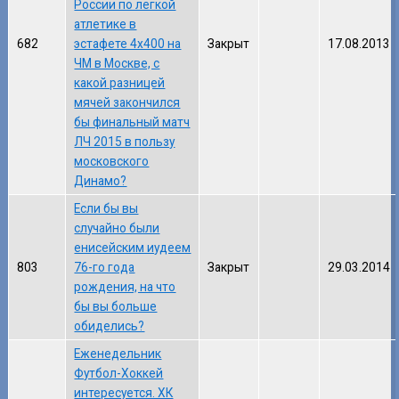
России по легкой
атлетике в
682
эстафете 4x400 на
Закрыт
17.08.2013
ЧМ в Москве, с
какой разницей
мячей закончился
бы финальный матч
ЛЧ 2015 в пользу
московского
Динамо?
Если бы вы
случайно были
енисейским иудеем
803
76-го года
Закрыт
29.03.2014
рождения, на что
бы вы больше
обиделись?
Еженедельник
Футбол-Хоккей
интересуется. ХК