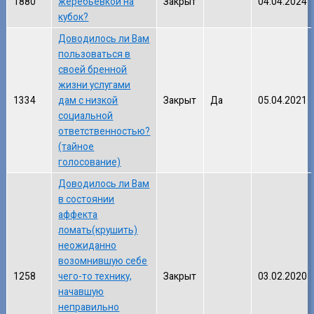
1880
жеребьевкой на
Закрыт
04.04.2024
кубок?
Доводилось ли Вам
пользоваться в
своей бренной
жизни услугами
1334
дам с низкой
Закрыт
Да
05.04.2021
социальной
ответственностью?
(тайное
голосование)
Доводилось ли Вам
в состоянии
аффекта
ломать(крушить)
неожиданно
возомнившую себе
1258
чего-то технику,
Закрыт
03.02.2020
начавшую
неправильно