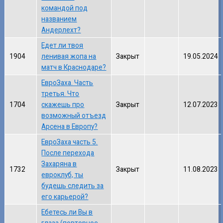
командой под
названием
Андерлехт?
Едет ли твоя
1904
ленивая жопа на
Закрыт
19.05.2024
матч в Краснодаре?
ЕвроЗаха. Часть
третья. Что
1704
скажешь про
Закрыт
12.07.2023
возможный отъезд
Арсена в Европу?
ЕвроЗаха часть 5.
После перехода
Захаряна в
1732
Закрыт
11.08.2023
евроклуб, ты
будешь следить за
его карьерой?
Ебетесь ли Вы в