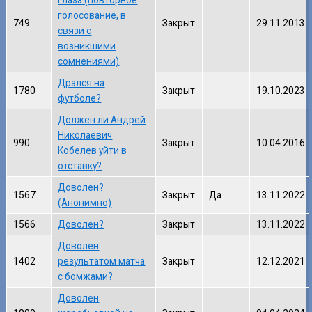
глаза (повторное
голосование, в
749
Закрыт
29.11.2013
связи с
возникшими
сомнениями)
Дрался на
1780
Закрыт
19.10.2023
футболе?
Должен ли Андрей
Николаевич
990
Закрыт
10.04.2016
Кобелев уйти в
отставку?
Доволен?
1567
Закрыт
Да
13.11.2022
(Анонимно)
1566
Доволен?
Закрыт
13.11.2022
Доволен
1402
результатом матча
Закрыт
12.12.2021
с бомжами?
Доволен