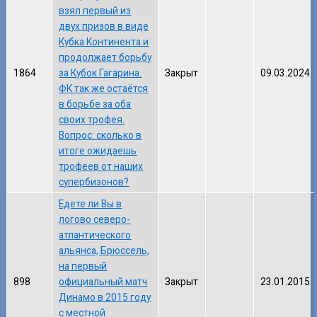
взял первый из
двух призов в виде
Кубка Континента и
продолжает борьбу
1864
за Кубок Гагарина.
Закрыт
09.03.2024
ФК так же остаётся
в борьбе за оба
своих трофея.
Вопрос: сколько в
итоге ожидаешь
трофеев от наших
супербизонов?
Едете ли Вы в
логово северо-
атлантического
альянса, Брюссель,
на первый
898
официальный матч
Закрыт
23.01.2015
Динамо в 2015 году
с местной