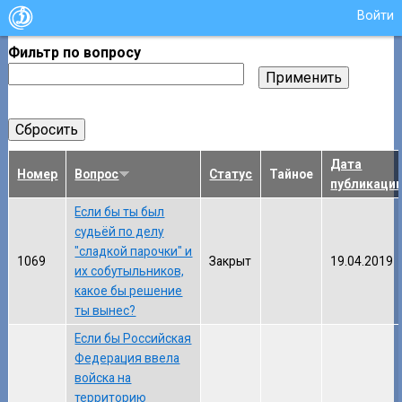
Войти
Фильтр по вопросу
Дата
Номер
Вопрос
Статус
Тайное
публикаци
Если бы ты был
судьёй по делу
"сладкой парочки" и
1069
Закрыт
19.04.2019
их собутыльников,
какое бы решение
ты вынес?
Если бы Российская
Федерация ввела
войска на
территорию