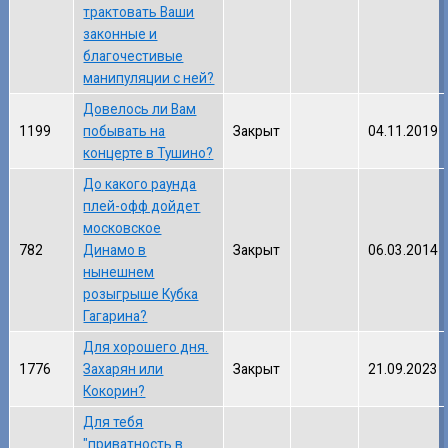
трактовать Ваши
законные и
благочестивые
манипуляции с ней?
Довелось ли Вам
1199
побывать на
Закрыт
04.11.2019
концерте в Тушино?
До какого раунда
плей-офф дойдет
московское
782
Динамо в
Закрыт
06.03.2014
нынешнем
розыгрыше Кубка
Гагарина?
Для хорошего дня.
1776
Захарян или
Закрыт
21.09.2023
Кокорин?
Для тебя
"приватность в