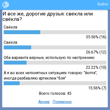
Войти
И все же, дорогие друзья: свекла или
свёкла?
Свёкла
35.56% (16)
Свекла
26.67% (12)
Оба варианта верные, использую по настроению
22.22% (10)
А я во всех непонятных ситуациях говорю: "йопта",
иногда разбавляю артиклем "бля"
15.56% (7)
Всего голосов: 45
Архив
Поименно