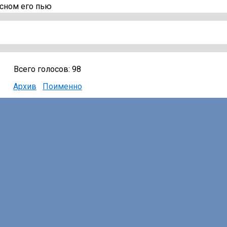
д сном его пью
Всего голосов: 98
Архив
Поименно