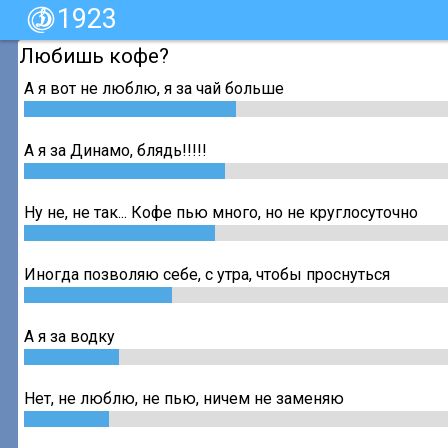
1923
Любишь кофе?
А я вот не люблю, я за чай больше
А я за Динамо, блядь!!!!!
Ну не, не так... Кофе пью много, но не круглосуточно
Иногда позволяю себе, с утра, чтобы проснуться
А я за водку
Нет, не люблю, не пью, ничем не заменяю