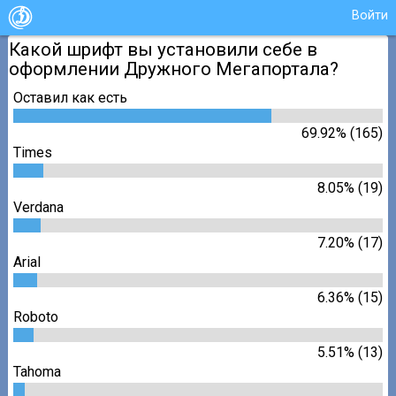
Войти
Какой шрифт вы установили себе в
оформлении Дружного Мегапортала?
Оставил как есть
69.92% (165)
Times
8.05% (19)
Verdana
7.20% (17)
Arial
6.36% (15)
Roboto
5.51% (13)
Tahoma