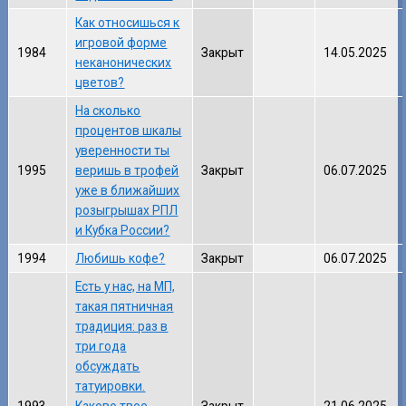
Как относишься к
игровой форме
1984
Закрыт
14.05.2025
неканонических
цветов?
На сколько
процентов шкалы
уверенности ты
1995
веришь в трофей
Закрыт
06.07.2025
уже в ближайших
розыгрышах РПЛ
и Кубка России?
1994
Любишь кофе?
Закрыт
06.07.2025
Есть у нас, на МП,
такая пятничная
традиция: раз в
три года
обсуждать
татуировки.