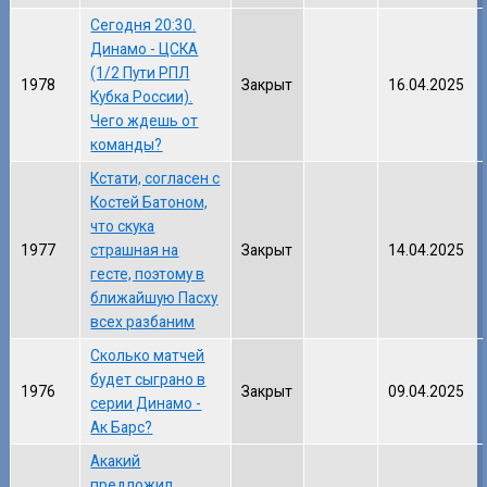
Сегодня 20:30.
Динамо - ЦСКА
(1/2 Пути РПЛ
1978
Закрыт
16.04.2025
Кубка России).
Чего ждешь от
команды?
Кстати, согласен с
Костей Батоном,
что скука
1977
страшная на
Закрыт
14.04.2025
гесте, поэтому в
ближайшую Пасху
всех разбаним
Сколько матчей
будет сыграно в
1976
Закрыт
09.04.2025
серии Динамо -
Ак Барс?
Акакий
предложил