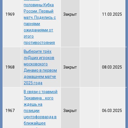
половины Кубка
России. Первый
1969
Закрыт
11.03.2025
матч. Поделись с
парнями
ожиданиями от
этого
противостояния
Выберите трёх
луДших игроков
московского
1968
Закрыт
08.03.2025
Динамо в первом
домашнем матче
2025 года
В связи с травмой
Тюкавина... кого
ждешь на
1967
позиции
Закрыт
06.03.2025
центрфорварда в
ближайшее