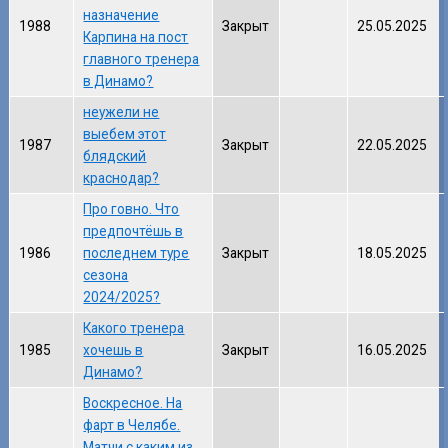
назначение
1988
Закрыт
25.05.2025
Карпина на пост
главного тренера
в Динамо?
неужели не
выебем этот
1987
Закрыт
22.05.2025
блядский
краснодар?
Про говно. Что
предпочтёшь в
1986
последнем туре
Закрыт
18.05.2025
сезона
2024/2025?
Какого тренера
1985
хочешь в
Закрыт
16.05.2025
Динамо?
Воскресное. На
фарт в Челябе.
Матчи с каким из