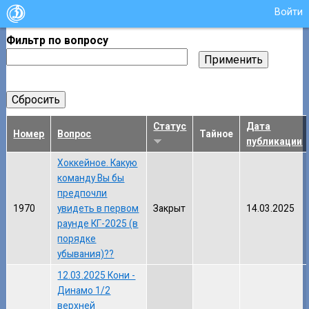
Войти
Фильтр по вопросу
Статус
Дата
Номер
Вопрос
Тайное
публикации
Хоккейное. Какую
команду Вы бы
предпочли
1970
увидеть в первом
Закрыт
14.03.2025
раунде КГ-2025 (в
порядке
убывания)??
12.03.2025 Кони -
Динамо 1/2
верхней