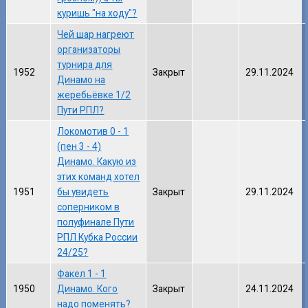
куришь "на ходу"?
Чей шар нагреют
организаторы
турнира для
1952
Закрыт
29.11.2024
Динамо на
жеребьёвке 1/2
Пути РПЛ?
Локомотив 0 - 1
(пен 3 - 4)
Динамо. Какую из
этих команд хотел
1951
бы увидеть
Закрыт
29.11.2024
соперником в
полуфинале Пути
РПЛ Кубка России
24/25?
Факел 1 - 1
1950
Динамо. Кого
Закрыт
24.11.2024
надо поменять?