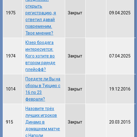
открыть
1975
регистрацию, я
Закрыт
09.04.2025
ответил давай
повременим.
Твое мнение?
Юзер бродяга
интересуется:
1974
Кого хотите во
Закрыт
07.04.2025
втором раунде
плейофф?
Поедете ли Вы на
сборы в Турцию с
1014
Закрыт
19.12.2016
16 по 23
февраля?
Назовите трёх
лучших игроков
915
Динамо в
Закрыт
20.03.2015
домашнем матче
с Наполи