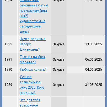
1993
Каково твое
Закрыт
21.06.2025
отношение к этим
прекрасным (или
нет?)
художествам на
сегодняшний
день?
Ну что, веришь в
1992
Валеру,
Закрыт
13.06.2025
Динамовец?
Трахнет ли Маск
1991
Закрыт
06.06.2025
Меланию?
1990
Любишь коньяк?
Закрыт
04.06.2025
Летнее
трансферное
1989
Закрыт
31.05.2025
окно 2025. Кого
продаем?
Что для тебя
возможное