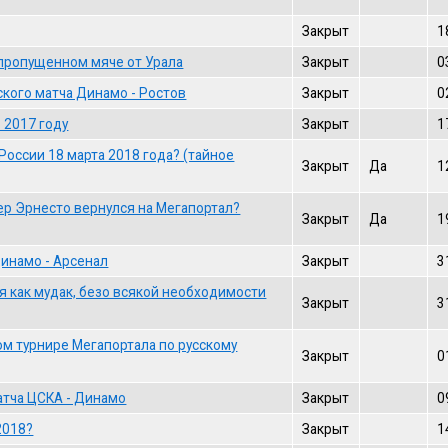
Закрыт
1
пропущенном мяче от Урала
Закрыт
0
кого матча Динамо - Ростов
Закрыт
0
 2017 году
Закрыт
1
России 18 марта 2018 года? (тайное
Закрыт
Да
1
зер Эрнесто вернулся на Мегапортал?
Закрыт
Да
1
инамо - Арсенал
Закрыт
3
я как мудак, безо всякой необходимости
Закрыт
3
ом турнире Мегапортала по русскому
Закрыт
0
тча ЦСКА - Динамо
Закрыт
0
2018?
Закрыт
1