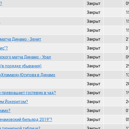
о?
Закрыт
0
Закрыт
1
?
Закрыт
1
Закрыт
1
матча Динамо - Зенит
Закрыт
2
ис"?
Закрыт
3
кого матча Динамо - Урал
Закрыт
0
(в порядке убывания)
Закрыт
2
«Хламаря» Юсупова в Динамо
Закрыт
1
Закрыт
2
ке превращает гостевую в чад?
Закрыт
1
ким Йокеритом?
Закрыт
2
намо?
Закрыт
0
Динамовский бильярд 2019"?
Закрыт
0
в турнирной таблице?
Закрыт
1