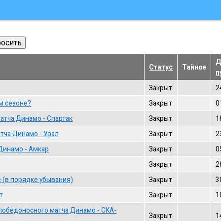
Д
Статус
Тайное
п
Закрыт
2
м сезоне?
Закрыт
0
атча Динамо - Спартак
Закрыт
1
тча Динамо - Урал
Закрыт
2
Динамо - Амкар
Закрыт
0
Закрыт
2
 (в порядке убывания)
Закрыт
3
т
Закрыт
1
победоносного матча Динамо - СКА-
Закрыт
1