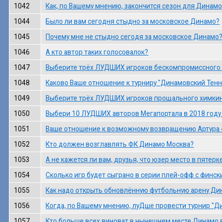
1042
Как, по Вашему мнению, закончится сезон для Динам
1044
Было ли вам сегодня стыдно за московское Динамо?
1045
Почему мне не стыдно сегодя за московское Динамо
1046
А кто автор таких голосовалок?
1047
Выберите трёх ЛУДШИХ игроков бескомпромиссного 
1048
Каково Ваше отношение к турниру "Динамовский Тенн
1049
Выберите трёх ЛУДШИХ игроков прощального химкинс
1050
Выбери 10 ЛУДШИХ авторов Мегапортала в 2018 году 
1051
Ваше отношение к возможному возвращению Артура 
1052
Кто должен возглавлять ФК Динамо Москва?
1053
А не кажется ли вам, друзья, что юзер место в пятер
1054
Сколько игр будет сыграно в серии плей-офф с финс
1055
Как надо открыть обновлённую футбольную арену Ди
1056
Когда, по Вашему мнению, луДше провести турнир "
1057
Кто больше всех виноват в нынешнем месте Динамо 