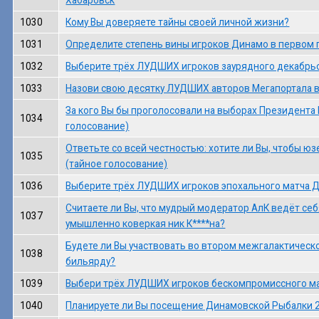
1030
Кому Вы доверяете тайны своей личной жизни?
1031
Определите степень вины игроков Динамо в первом 
1032
Выберите трёх ЛУДШИХ игроков заурядного декабрьс
1033
Назови свою десятку ЛУДШИХ авторов Мегапортала в
За кого Вы бы проголосовали на выборах Президента 
1034
голосование)
Ответьте со всей честностью: хотите ли Вы, чтобы ю
1035
(тайное голосование)
1036
Выберите трёх ЛУДШИХ игроков эпохального матча Д
Считаете ли Вы, что мудрый модератор АлК ведёт себ
1037
умышленно коверкая ник К****на?
Будете ли Вы участвовать во втором межгалактическ
1038
бильярду?
1039
Выбери трёх ЛУДШИХ игроков бескомпромиссного ма
1040
Планируете ли Вы посещение Динамовской Рыбалки 