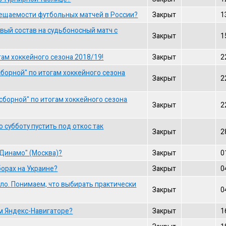
ещаемости футбольных матчей в России?
Закрыт
1
вый состав на судьбоносный матч с
Закрыт
1
ам хоккейного сезона 2018/19!
Закрыт
2
борной" по итогам хоккейного сезона
Закрыт
2
борной" по итогам хоккейного сезона
Закрыт
2
субботу пустить под откос так
Закрыт
2
"Динамо" (Москва)?
Закрыт
0
борах на Украине?
Закрыт
0
ело. Понимаем, что выбирать практически
Закрыт
0
ём Яндекс-Навигаторе?
Закрыт
1