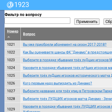
1923
Фильтр по вопросу
Номер
Вопрос
1021
Вы уже приобрели абонемент на сезон 2017-2018?
1022
Как Вы оцениваете шансы ФК "Динамо" в предстояще
1023
Выберите в порядке убывания трёх луДших игроков М
1024
Назовите в порядке убывания трёх хуЧших игроков ма
1025
Выберите трёх луДших игроков исторического матча 
1026
Кого первым надо выпиздить из Динамо?
1027
Выберите названия для трёх улиц в Петровском Парке
1028
Выберите трёх ЛУДШИХ игроков матча Динамо - Зени
Назовите в порядке убывания трёх ЛУДШИХ игроков 
1029
Хабаровск