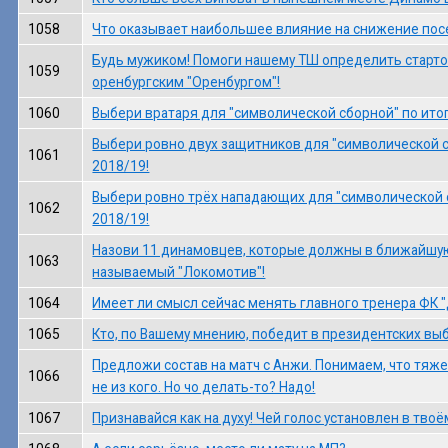
1058
Что оказывает наибольшее влияние на снижение пос
Будь мужиком! Помоги нашему ТШ определить старто
1059
оренбургским "Оренбургом"!
1060
Выбери вратаря для "символической сборной" по итог
Выбери ровно двух защитников для "символической с
1061
2018/19!
Выбери ровно трёх нападающих для "символической с
1062
2018/19!
Назови 11 динамовцев, которые должны в ближайшую 
1063
называемый "Локомотив"!
1064
Имеет ли смысл сейчас менять главного тренера ФК 
1065
Кто, по Вашему мнению, победит в президентских вы
Предложи состав на матч с Анжи. Понимаем, что тяж
1066
не из кого. Но чо делать-то? Надо!
1067
Признавайся как на духу! Чей голос установлен в тво