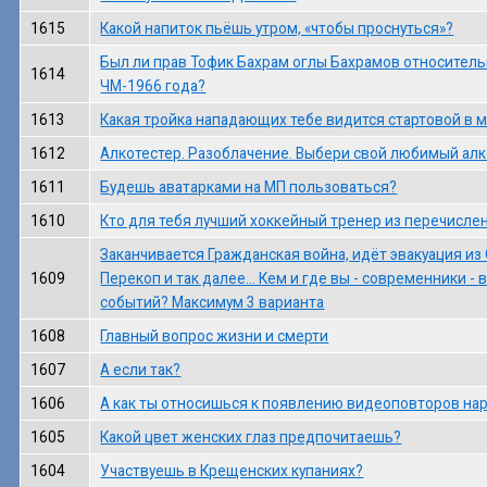
1615
Какой напиток пьёшь утром, «чтобы проснуться»?
Был ли прав Тофик Бахрам оглы Бахрамов относител
1614
ЧМ-1966 года?
1613
Какая тройка нападающих тебе видится стартовой в 
1612
Алкотестер. Разоблачение. Выбери свой любимый ал
1611
Будешь аватарками на МП пользоваться?
1610
Кто для тебя лучший хоккейный тренер из перечисле
Заканчивается Гражданская война, идёт эвакуация из
1609
Перекоп и так далее... Кем и где вы - современники - 
событий? Максимум 3 варианта
1608
Главный вопрос жизни и смерти
1607
А если так?
1606
А как ты относишься к появлению видеоповторов на
1605
Какой цвет женских глаз предпочитаешь?
1604
Участвуешь в Крещенских купаниях?