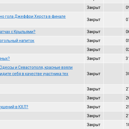
Закрыт
0
ьно гола Джеффри Херста в финале
Закрыт
0
матчах с Крыльями?
Закрыт
0
когольный напиток
Закрыт
0
Закрыт
0
нных?
Закрыт
3
 Одессы и Севастополя, красные взяли
видите себя в качестве участника тех
Закрыт
3
Закрыт
2
Закрыт
2
рушений в КХЛ?
Закрыт
2
Закрыт
2
Закрыт
1