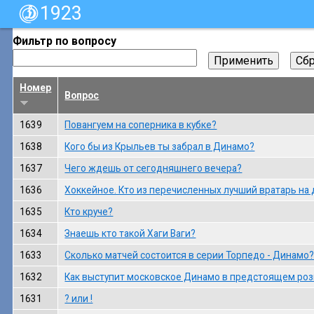
1923
Фильтр по вопросу
Номер
Вопрос
1639
Повангуем на соперника в кубке?
1638
Кого бы из Крыльев ты забрал в Динамо?
1637
Чего ждешь от сегодняшнего вечера?
1636
Хоккейное. Кто из перечисленных лучший вратарь на
1635
Кто круче?
1634
Знаешь кто такой Хаги Ваги?
1633
Сколько матчей состоится в серии Торпедо - Динамо
1632
Как выступит московское Динамо в предстоящем роз
1631
? или !